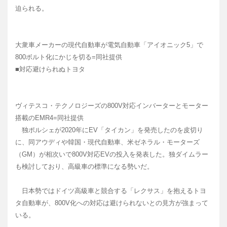
迫られる。
大衆車メーカーの現代自動車が電気自動車「アイオニック5」で
800ボルト化にかじを切る=同社提供
■対応避けられぬトヨタ
ヴィテスコ・テクノロジーズの800V対応インバーターとモーター
搭載のEMR4=同社提供
独ポルシェが2020年にEV「タイカン」を発売したのを皮切り
に、同アウディや韓国・現代自動車、米ゼネラル・モーターズ
（GM）が相次いで800V対応EVの投入を発表した。独ダイムラー
も検討しており、高級車の標準になる勢いだ。
日本勢ではドイツ高級車と競合する「レクサス」を抱えるトヨ
タ自動車が、800V化への対応は避けられないとの見方が強まって
いる。