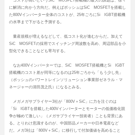
コストが高いというSiC MOSFET搭載機の最大の課題は、徐々
に解消に向かう方向だ。例えばボッシュはSiC MOSFETを搭載し
た800Vインバーター全体のコストが、25年ごろにSi IGBT搭載機
の水準まで下がると予測する。
量産規模が増えるなどして、低コスト化が進むからだ。加えて
SiC MOSFETの採用でスイッチング周波数を高め、周辺部品を小
型化できることなども寄与する。
なお400Vインバーターでは、SiC MOSFET搭載機とSi IGBT
搭載機のコスト差が同等になるのは25年ごろから「もう少し先」
（ボッシュのパワートレインソリューション事業部ゼネラル・マ
ネージャーの清田茂之氏）になるとみる。
メガメガサプライヤー3社が「800V＋SiC」に力を注ぐのは
「Si IGBTを搭載した400Vインバーターとモーターの低価格化競
争が極めて激しい」（メガサプライヤー技術者）ことも背景にあ
る。とりわけ意識するのが、中国部品メーカーや日本電産など
だ。メガ3社は「800V＋SiC」に移行して付加価値を高めること