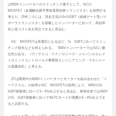
は800Vインバーターのスイッチング素子として、SiCの
MOSFET（金属酸化膜半導体電界効果トランジスタ）を採用する
考えだ。25年ごろには、現在主流のSiのIGBT（絶縁ゲート型バイ
ポーラトランジスタ）を搭載したインバーターに比べて、高効率
化と低コスト化を両立できると見込む。
SiC MOSFETは高電圧になるほど、Si IGBTに比べてスイッ
チング損失などを抑えられる。「800VインバーターではSiCに優
位性がある」（ヴィテスコ・テクノロジーズ・ジャパンのエレク
トロニックコントロールズ事業部エンジニアリング・マネジャー
の斎藤崇氏）と考える。
ZFは開発中の800Vインバーターとモーターを組み合わせた「イ
ーアクスル」の効率がSiC MOSFETの採用により、400VのSi
IGBT搭載車に比べて3～9%向上すると見込む。車両全体では400V
のSi IGBT搭載車に比べてWLTCモードの電費が5～8%向上でき
ると試算する。