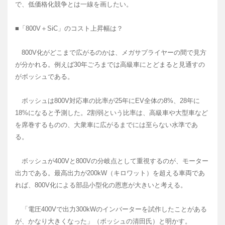
で、低価格化競争とは一線を画したい。
■「800V＋SiC」のコスト上昇幅は？
800V化がどこまで広がるのかは、メガサプライヤーの間で見方
が分かれる。例えば30年ごろまでは高級車にとどまると見通すの
がボッシュである。
ボッシュは800V対応車の比率が25年にEV全体の8%、28年に
18%になると予測した。2割弱という比率は、高級車や大型車など
を席巻するものの、大衆車に広がるまでには至らない水準であ
る。
ボッシュが400Vと800Vの分岐点として重視するのが、モーター
出力である。最高出力が200kW（キロワット）を超える車両であ
れば、800V化による部品小型化の恩恵が大きいと考える。
「電圧400Vで出力300kWのインバーターを試作したことがある
が、かなり大きくなった」（ボッシュの清田氏）と明かす。