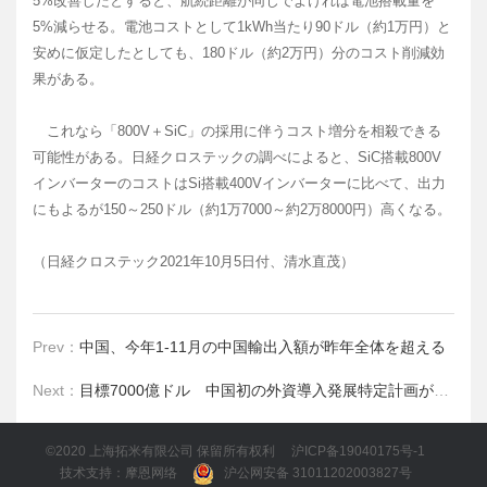
5%改善したとすると、航続距離が同じでよければ電池搭載量を
5%減らせる。電池コストとして1kWh当たり90ドル（約1万円）と
安めに仮定したとしても、180ドル（約2万円）分のコスト削減効
果がある。
これなら「800V＋SiC」の採用に伴うコスト増分を相殺できる
可能性がある。日経クロステックの調べによると、SiC搭載800V
インバーターのコストはSi搭載400Vインバーターに比べて、出力
にもよるが150～250ドル（約1万7000～約2万8000円）高くなる。
（日経クロステック2021年10月5日付、清水直茂）
Prev：
中国、今年1-11月の中国輸出入額が昨年全体を超える
Next：
目標7000億ドル 中国初の外資導入発展特定計画が制定
©2020 上海拓米有限公司 保留所有权利
沪ICP备19040175号-1
技术支持：摩恩网络
沪公网安备 31011202003827号