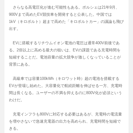
さらなる高電圧化が進む可能性もある。ポルシェは21年9月、
900Vまで高めたEV競技車を開発すると公表した。中国では
1kV（キロボルト）超まで高めた「キロボルトカー」の議論も飛び
出す。
EVに搭載するリチウムイオン電池の電圧は通常400V前後であ
る。2倍以上に高める最大の狙いは、EVの課題である充電時間を
短縮することだ。電池容量の拡大競争が激しくなっていることが
背景にある。
高級車では容量100kWh（キロワット時）超の電池を搭載する
EVが登場し始めた。大容量化で航続距離を伸ばせる一方、充電時
間は長くなる。ユーザーの不満を抑えるのに800V化が必須という
わけだ。
充電インフラも800Vに対応する必要はあるが、充電時の電流量
を増やさないで急速充電器の出力を高められ、充電時間を短縮で
きる。