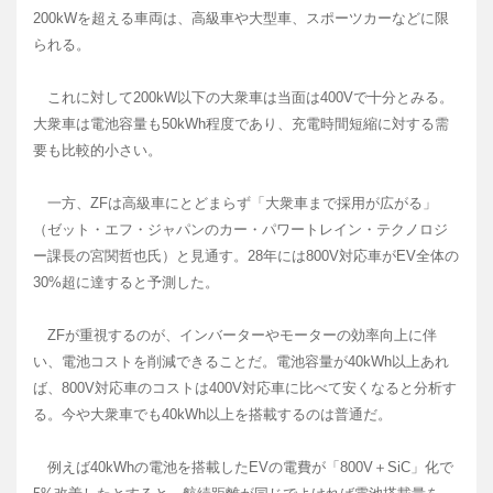
200kWを超える車両は、高級車や大型車、スポーツカーなどに限
られる。
これに対して200kW以下の大衆車は当面は400Vで十分とみる。
大衆車は電池容量も50kWh程度であり、充電時間短縮に対する需
要も比較的小さい。
一方、ZFは高級車にとどまらず「大衆車まで採用が広がる」
（ゼット・エフ・ジャパンのカー・パワートレイン・テクノロジ
ー課長の宮関哲也氏）と見通す。28年には800V対応車がEV全体の
30%超に達すると予測した。
ZFが重視するのが、インバーターやモーターの効率向上に伴
い、電池コストを削減できることだ。電池容量が40kWh以上あれ
ば、800V対応車のコストは400V対応車に比べて安くなると分析す
る。今や大衆車でも40kWh以上を搭載するのは普通だ。
例えば40kWhの電池を搭載したEVの電費が「800V＋SiC」化で