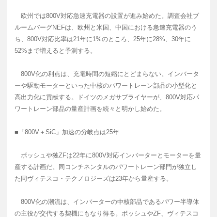
欧州では800V対応急速充電器の設置が進み始めた。調査会社ブ
ルームバーグNEFは、欧州と米国、中国における急速充電器のう
ち、800V対応比率は21年に1%のところ、25年に28%、30年に
52%まで増えると予測する。
800V化の利点は、充電時間の短縮にとどまらない。インバータ
ーや駆動モーターといった中核のパワートレーン部品の小型化と
高出力化に貢献する。ドイツのメガサプライヤーが、800V対応パ
ワートレーン部品の量産計画を続々と明かし始めた。
■「800V＋SiC」加速の分岐点は25年
ボッシュや独ZFは22年に800V対応インバーターとモーターを量
産する計画だ。同コンチネンタルのパワートレーン部門が独立し
た同ヴィテスコ・テクノロジーズは23年から量産する。
800V化の潮流は、インバーターの中核部品であるパワー半導体
の主役が交代する契機にもなり得る。ボッシュやZF、ヴィテスコ