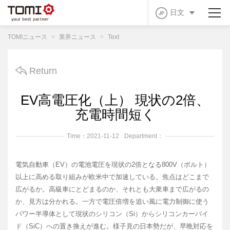
日文
TOMIニュース
>
業界ニュース
>
Text
Return
EV高電圧化（上） 現状の2倍、
充電時間短く
Time：2021-11-12
Department：
電気自動車（EV）の電池電圧を現状の2倍となる800V（ボルト）
以上に高める取り組みが欧米中で加速している。焦点はどこまで
広がるか。高級車にとどまるのか、それとも大衆車まで広がるの
か、見方は分かれる。一方で電圧倍増を追い風に電力制御に使う
パワー半導体として現状のシリコン（Si）からシリコンカーバイ
ド（SiC）への置き換えが進む。様子見の日本勢だが、早晩対応を